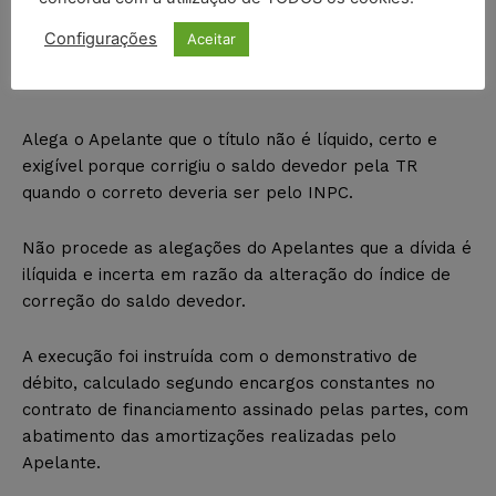
mensais.
Configurações
Aceitar
C) LIQUIDEZ, CERTEZA E EXIGÍVEL DO TÍTULO
EXECUTIVO
Alega o Apelante que o título não é líquido, certo e
exigível porque corrigiu o saldo devedor pela TR
quando o correto deveria ser pelo INPC.
Não procede as alegações do Apelantes que a dívida é
ilíquida e incerta em razão da alteração do índice de
correção do saldo devedor.
A execução foi instruída com o demonstrativo de
débito, calculado segundo encargos constantes no
contrato de financiamento assinado pelas partes, com
abatimento das amortizações realizadas pelo
Apelante.