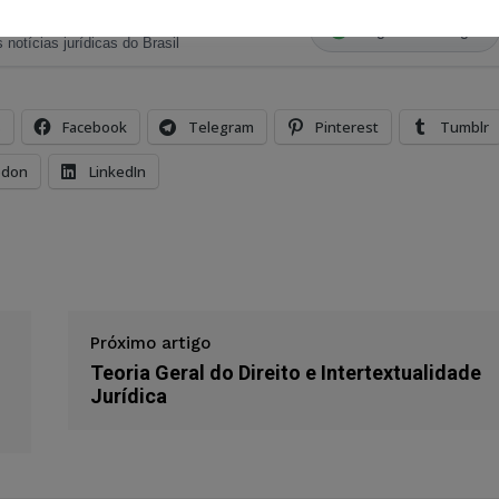
ristas no Google News
Seguir no Google
 notícias jurídicas do Brasil
s
Facebook
Telegram
Pinterest
Tumblr
odon
LinkedIn
Próximo artigo
Teoria Geral do Direito e Intertextualidade
Jurídica