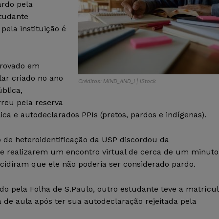
ardo pela
studante
pela instituição é
aprovado em
lar criado no ano
Créditos: MIND_AND_I | iStock
blica,
rreu pela reserva
ca e autodeclarados PPIs (pretos, pardos e indígenas).
 de heteroidentificação da USP discordou da
 e realizarem um encontro virtual de cerca de um minuto
cidiram que ele não poderia ser considerado pardo.
o pela Folha de S.Paulo, outro estudante teve a matrícu
 de aula após ter sua autodeclaração rejeitada pela