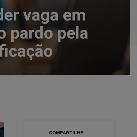
der vaga em
o pardo pela
ficação
COMPARTILHE