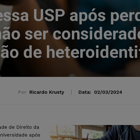
essa USP após per
 não ser considerad
ão de heteroidenti
Por
Ricardo Krusty
Data:
02/03/2024
de de Direito da
niversidade após