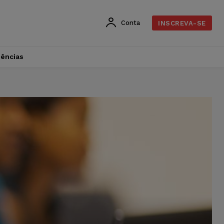
Conta
INSCREVA-SE
dências