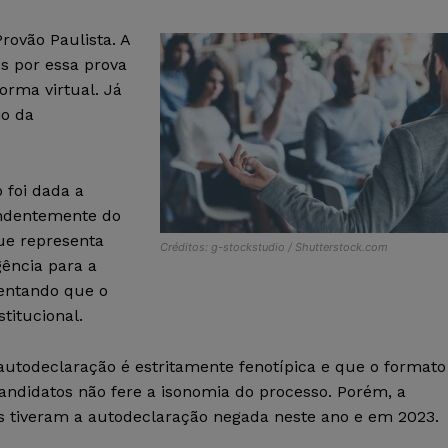
rovão Paulista. A
s por essa prova
orma virtual. Já
io da
 foi dada a
endentemente do
que representa
Créditos: g-stockstudio / Shutterstock.com
ência para a
mentando que o
titucional.
autodeclaração é estritamente fenotípica e que o formato
candidatos não fere a isonomia do processo. Porém, a
s tiveram a autodeclaração negada neste ano e em 2023.