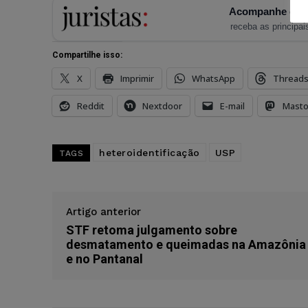
Acompanhe o Ju
receba as principais
Compartilhe isso:
X
Imprimir
WhatsApp
Thread
Reddit
Nextdoor
E-mail
Mast
heteroidentificação
USP
TAGS
Artigo anterior
STF retoma julgamento sobre
desmatamento e queimadas na Amazônia
e no Pantanal