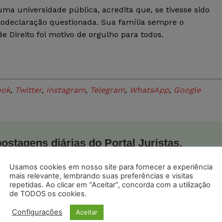
ma universidade pública, acredita que, se tivesse sido
utodeclaração questionada. Sua família sempre o
 Direito foi motivo de orgulho para todos.
ook
,
Twitter
,
Instagram
,
Telegram
,
WhatsApp
,
Google
postagens diárias do Portal Juristas.
o com os
termos de uso
e
privacidade
do Whatsapp.
Usamos cookies em nosso site para fornecer a experiência
mais relevante, lembrando suas preferências e visitas
repetidas. Ao clicar em “Aceitar”, concorda com a utilização
de TODOS os cookies.
Configurações
Aceitar