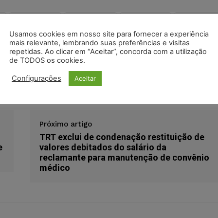
s
Facebook
Telegram
Pinterest
Tumblr
Usamos cookies em nosso site para fornecer a experiência
odon
LinkedIn
mais relevante, lembrando suas preferências e visitas
repetidas. Ao clicar em “Aceitar”, concorda com a utilização
de TODOS os cookies.
mandado de segurança
receber valores retroativos
Configurações
Aceitar
evidos
Próximo artigo
TRT exclui de condenação restituição de
e
valores debitados do salário da
reclamante para manutenção de convênio
médico