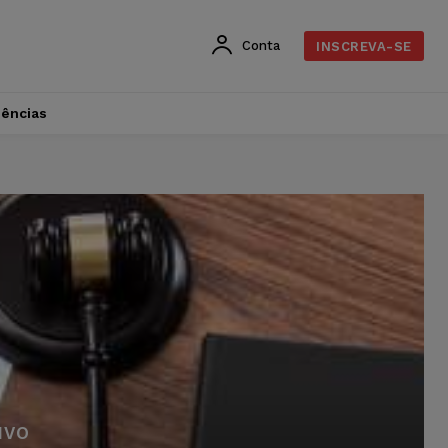
Conta
INSCREVA-SE
dências
IVO