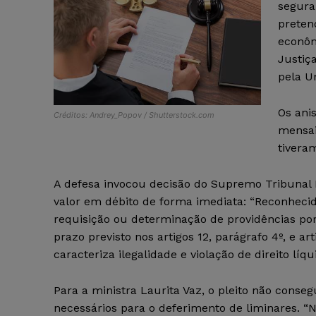
segura
preten
econôm
Justiç
pela U
Os ani
Créditos: Andrey_Popov / Shutterstock.com
mensai
tivera
A defesa invocou decisão do Supremo Tribunal 
valor em débito de forma imediata: “Reconhecido
requisição ou determinação de providências por
prazo previsto nos artigos 12, parágrafo 4º, e ar
caracteriza ilegalidade e violação de direito líq
Para a ministra Laurita Vaz, o pleito não conse
necessários para o deferimento de liminares. “