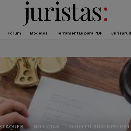
Fórum
Modelos
Ferramentas para PDF
Jurispru
STAQUES
NOTÍCIAS
DIREITO ADMINISTRAT