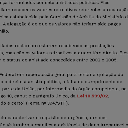
nça formulados por sete anistiados políticos. Eles
diam receber os valores retroativos referentes à reparaçã
ica estabelecida pela Comissão de Anistia do Ministério 
a. A alegação é de que os valores não teriam sido pagos
nião.
stiados reclamam estarem recebendo as prestações
s, mas não os valores retroativos a quem têm direito. Ele
m o status de anistiado concedidos entre 2002 e 2005.
Federal em repercussão geral para tentar a quitação do
 o direito à anistia política, a falta de cumprimento de
 parte da União, por intermédio do órgão competente, no
tigo 18, caput e parágrafo único, da
Lei 10.599/02
,
uido e certo” (Tema nº 394/STF).
guiu caracterizar o requisito de urgência, um dos
Não vislumbro a manifesta existência de dano irreparável 