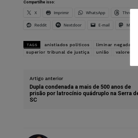
Compartilhe isso:
X
Imprimir
WhatsApp
Thread
Reddit
Nextdoor
E-mail
Mast
anistiados políticos
liminar negada
TAGS
superior tribunal de justiça
união
valores d
Artigo anterior
Dupla condenada a mais de 500 anos de
prisão por latrocínio quádruplo na Serra d
SC