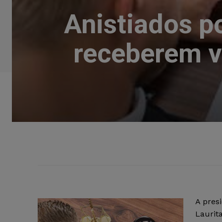
Anistiados p
receberem va
A pres
Laurit