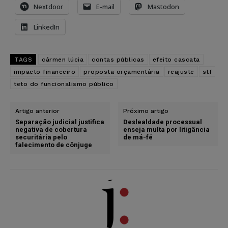
Nextdoor
E-mail
Mastodon
LinkedIn
TAGS
cármen lúcia
contas públicas
efeito cascata
impacto financeiro
proposta orçamentária
reajuste
stf
teto do funcionalismo público
Artigo anterior
Próximo artigo
Separação judicial justifica
Deslealdade processual
negativa de cobertura
enseja multa por litigância
securitária pelo
de má-fé
falecimento de cônjuge