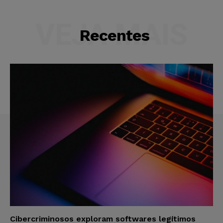
VEJA MAIS
Recentes
Cibercriminosos exploram softwares legítimos