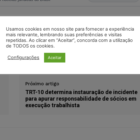
s
Facebook
Telegram
Pinterest
Tumblr
Usamos cookies em nosso site para fornecer a experiência
mais relevante, lembrando suas preferências e visitas
odon
LinkedIn
repetidas. Ao clicar em “Aceitar”, concorda com a utilização
de TODOS os cookies.
a
ministério público
tentativa de feminicídio
Configurações
Aceitar
Próximo artigo
TRT-10 determina instauração de incidente
para apurar responsabilidade de sócios em
execução trabalhista