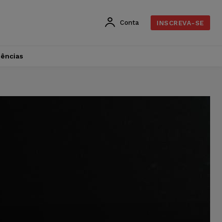
Conta
INSCREVA-SE
dências