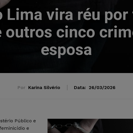
 Lima vira réu por 
e outros cinco crim
esposa
Por
Karina Silvério
Data:
26/03/2026
stério Público e
feminicídio e