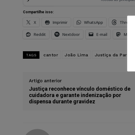
Compartilhe isso:
X
Imprimir
WhatsApp
Thread
Reddit
Nextdoor
E-mail
Mast
cantor
João Lima
Justiça da Paraib
TAGS
Artigo anterior
Justiça reconhece vínculo doméstico de
cuidadora e garante indenização por
dispensa durante gravidez