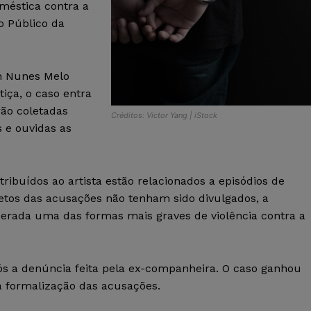
oméstica contra a
io Público da
on Nunes Melo
iça, o caso entra
rão coletadas
Créditos: Victor Yang | iStock
 e ouvidas as
ribuídos ao artista estão relacionados a episódios de
etos das acusações não tenham sido divulgados, a
siderada uma das formas mais graves de violência contra a
ós a denúncia feita pela ex-companheira. O caso ganhou
a formalização das acusações.