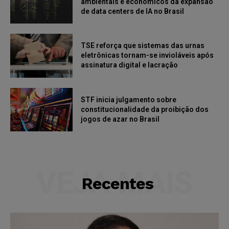
ambientais e econômicos da expansão
de data centers de IA no Brasil
TSE reforça que sistemas das urnas
eletrônicas tornam-se invioláveis após
assinatura digital e lacração
STF inicia julgamento sobre
constitucionalidade da proibição dos
jogos de azar no Brasil
VEJA MAIS
Recentes