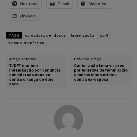
Nextdoor
E-mail
Mastodon
LinkedIn
TAGS
cuidadora de idosos
Indenização
trt-3
vínculo doméstico
Artigo anterior
Próximo artigo
TJDFT mantém
Cantor João Lima vira réu
indenização por denúncia
por tentativa de feminicídio
considerada abusiva
e outros cinco crimes
contra criança de dois
contra ex-esposa
anos