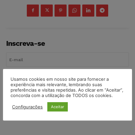
Inscreva-se
INSCREVER
Usamos cookies em nosso site para fornecer a
experiência mais relevante, lembrando suas
preferências e visitas repetidas. Ao clicar em “Aceitar”,
Li e aceito a
Política de Privacidade
.
concorda com a utilização de TODOS os cookies.
Configurações
Aceitar