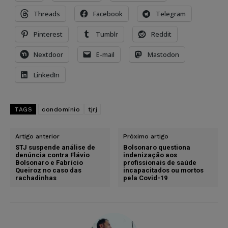
Threads
Facebook
Telegram
Pinterest
Tumblr
Reddit
Nextdoor
E-mail
Mastodon
LinkedIn
TAGS
condomínio
tjrj
Artigo anterior
Próximo artigo
STJ suspende análise de
Bolsonaro questiona
denúncia contra Flávio
indenização aos
Bolsonaro e Fabrício
profissionais de saúde
Queiroz no caso das
incapacitados ou mortos
rachadinhas
pela Covid-19