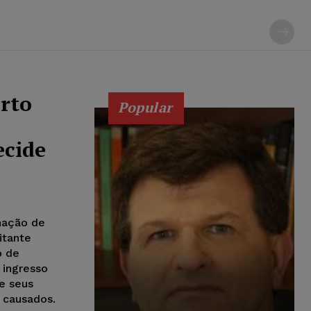
rto
Popular
ecide
nação de
itante
o de
 ingresso
re seus
 causados.