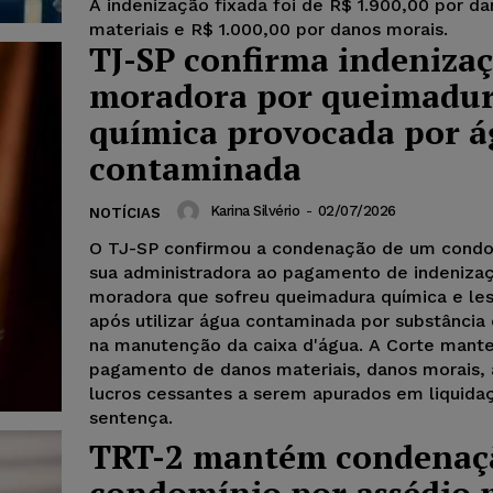
A indenização fixada foi de R$ 1.900,00 por d
materiais e R$ 1.000,00 por danos morais.
TJ-SP confirma indenizaç
moradora por queimadu
química provocada por 
contaminada
Karina Silvério
-
02/07/2026
NOTÍCIAS
O TJ-SP confirmou a condenação de um condo
sua administradora ao pagamento de indeniza
moradora que sofreu queimadura química e les
após utilizar água contaminada por substânci
na manutenção da caixa d'água. A Corte mant
pagamento de danos materiais, danos morais,
lucros cessantes a serem apurados em liquida
sentença.
TRT-2 mantém condenaç
condomínio por assédio 