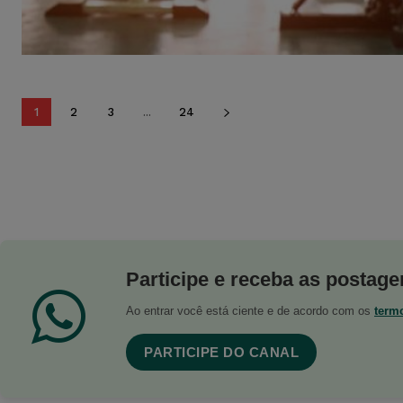
1
2
3
...
24
Participe e receba as postagen
Ao entrar você está ciente e de acordo com os
term
PARTICIPE DO CANAL