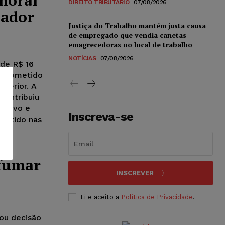
DIREITO TRIBUTÁRIO
07/08/2026
hador
Justiça do Trabalho mantém justa causa
de empregado que vendia canetas
emagrecedoras no local de trabalho
NOTÍCIAS
07/08/2026
de R$ 16
o submetido
uperior. A
contribuiu
essivo e
Inscreva-se
batido nas
e
 fumar
INSCREVER
Li e aceito a
Política de Privacidade
.
lou decisão