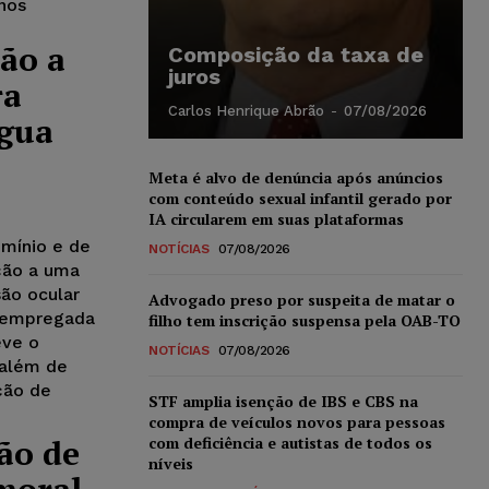
anos
ão a
Composição da taxa de
juros
ra
Carlos Henrique Abrão
-
07/08/2026
água
Meta é alvo de denúncia após anúncios
com conteúdo sexual infantil gerado por
IA circularem em suas plataformas
mínio e de
NOTÍCIAS
07/08/2026
ção a uma
ão ocular
Advogado preso por suspeita de matar o
a empregada
filho tem inscrição suspensa pela OAB-TO
eve o
NOTÍCIAS
07/08/2026
 além de
ção de
STF amplia isenção de IBS e CBS na
compra de veículos novos para pessoas
ão de
com deficiência e autistas de todos os
níveis
moral