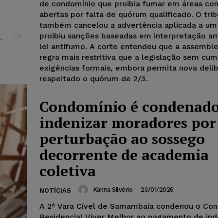
de condomínio que proibia fumar em áreas co
abertas por falta de quórum qualificado. O trib
também cancelou a advertência aplicada a um
proibiu sanções baseadas em interpretação am
lei antifumo. A corte entendeu que a assemble
regra mais restritiva que a legislação sem cum
exigências formais, embora permita nova deli
respeitado o quórum de 2/3.
Condomínio é condenado
indenizar moradores por
perturbação ao sossego
decorrente de academia
coletiva
Karina Silvério
-
23/01/2026
NOTÍCIAS
A 2ª Vara Cível de Samambaia condenou o Co
Residencial Viver Melhor ao pagamento de in