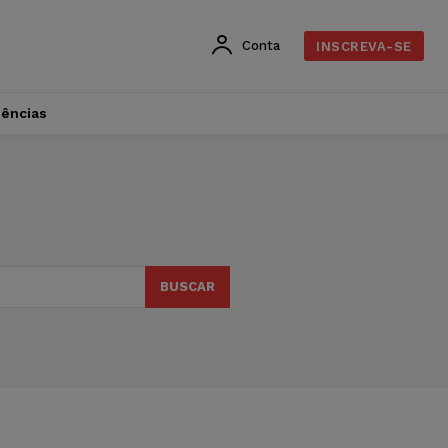
Conta
INSCREVA-SE
dências
BUSCAR