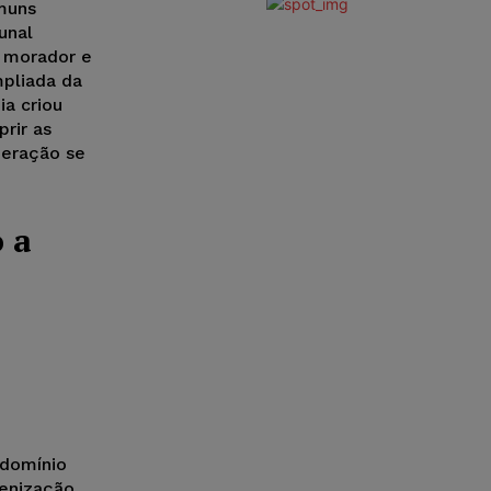
muns
unal
 morador e
pliada da
ia criou
prir as
beração se
 a
ndomínio
denização