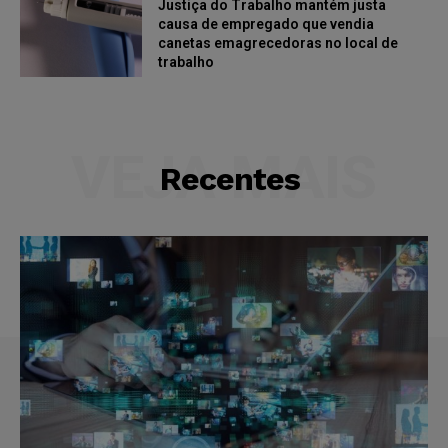
Justiça do Trabalho mantém justa
causa de empregado que vendia
canetas emagrecedoras no local de
trabalho
VEJA MAIS
Recentes