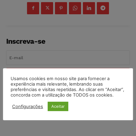
Inscreva-se
INSCREVER
Usamos cookies em nosso site para fornecer a
experiência mais relevante, lembrando suas
preferências e visitas repetidas. Ao clicar em “Aceitar”,
Li e aceito a
Política de Privacidade
.
concorda com a utilização de TODOS os cookies.
Configurações
Aceitar