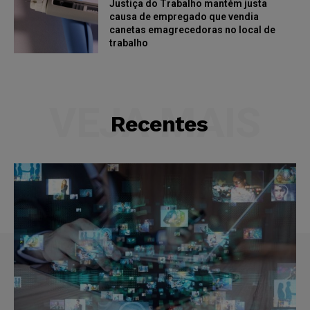
Justiça do Trabalho mantém justa
causa de empregado que vendia
canetas emagrecedoras no local de
trabalho
VEJA MAIS
Recentes