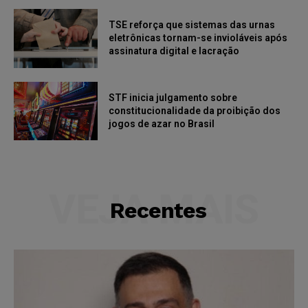
TSE reforça que sistemas das urnas
eletrônicas tornam-se invioláveis após
assinatura digital e lacração
STF inicia julgamento sobre
constitucionalidade da proibição dos
jogos de azar no Brasil
VEJA MAIS
Recentes