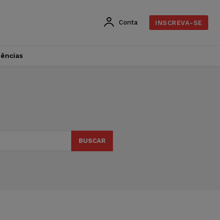
Conta
INSCREVA-SE
dências
BUSCAR