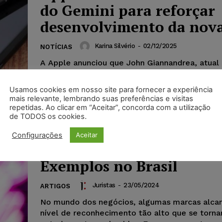
do Gemini para reforçar
desenvolvimento da nova
Karina Silvério
-
02/12/2025
NOTÍCIAS
A Apple anunciou que John Giannandrea, atual
Inteligência Artificial da companhia, deixará o
atuará como consultor até sua aposentadoria, p
Usamos cookies em nosso site para fornecer a experiência
mais relevante, lembrando suas preferências e visitas
repetidas. Ao clicar em “Aceitar”, concorda com a utilização
de TODOS os cookies.
Marcas Notoriamente
Configurações
Aceitar
Conhecidas: Proteção e
Exemplos no Brasil
Juristas
-
23/05/2024
ARTIGOS
No mundo dos negócios, algumas marcas alc
nível de reconhecimento tão alto que se torn