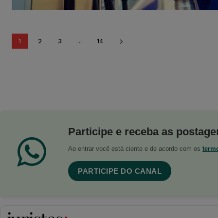
1
2
3
...
14
Participe e receba as postagen
Ao entrar você está ciente e de acordo com os
term
PARTICIPE DO CANAL