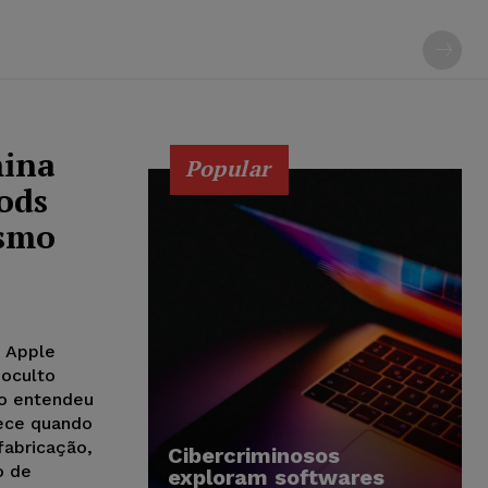
mina
Popular
ods
esmo
a Apple
 oculto
do entendeu
ece quando
fabricação,
Cibercriminosos
o de
exploram softwares