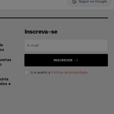
Seguir no Google
Inscreva-se
de
os
anetas
INSCREVER
o
Li e aceito a
Política de privacidade
.
sória
dos e