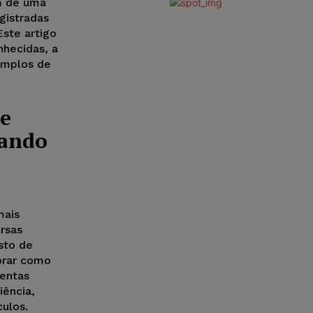
m de uma
gistradas
Este artigo
hecidas, a
xemplos de
de
zando
mais
ersas
osto de
lorar como
mentas
iência,
culos.