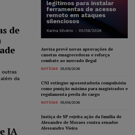
legítimos para instalar
ferramentas de acesso
remoto em ataques
silenciosos
as de
Karina Silvério
-
05/08/2026
a
Cade
Anvisa prevê novas aprovações de
canetas emagrecedoras e reforça
combate ao mercado ilegal
NOTÍCIAS
05/08/2026
 outras
— além da
CNJ extingue aposentadoria compulsória
como punição máxima para magistrados e
regulamenta perda do cargo
NOTÍCIAS
05/08/2026
Justiça de SP rejeita ação da família de
Alexandre de Moraes contra senador
Alessandro Vieira
e IA