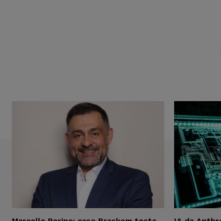
Marcello Perino: caso Braskem testa
IA da Anthr