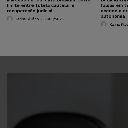
limite entre tutela cautelar e
falsas em t
recuperação judicial
acende aler
autonomia
Karina Silvério
-
06/08/2026
Karina Silvé