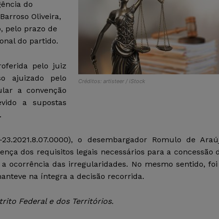
ência do
Barroso Oliveira,
, pelo prazo de
onal do partido.
oferida pelo juiz
so ajuizado pelo
Créditos: artisteer / iStock
ular a convenção
evido a supostas
.
2-23.2021.8.07.0000), o desembargador Romulo de Araú
nça dos requisitos legais necessários para a concessão 
a ocorrência das irregularidades.
No mesmo sentido, foi
nteve na íntegra a decisão recorrida.
ito Federal e dos Territórios.