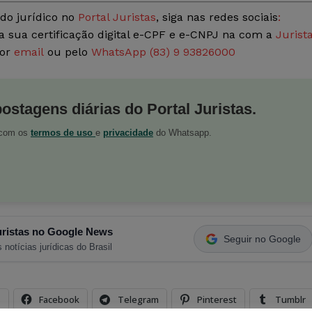
do jurídico no
Portal Juristas
, siga nas redes sociais
:
a sua certificação digital e-CPF e e-CNPJ na com a
Jurist
por
email
ou pelo
WhatsApp (83) 9 93826000
postagens diárias do Portal Juristas.
o com os
termos de uso
e
privacidade
do Whatsapp.
ristas no Google News
Seguir no Google
 notícias jurídicas do Brasil
s
Facebook
Telegram
Pinterest
Tumblr