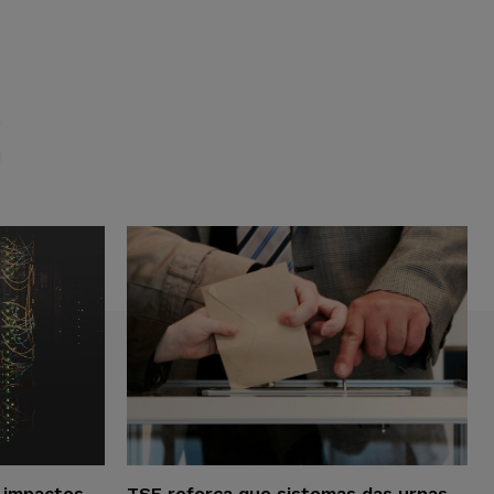
S
a impactos
TSE reforça que sistemas das urnas