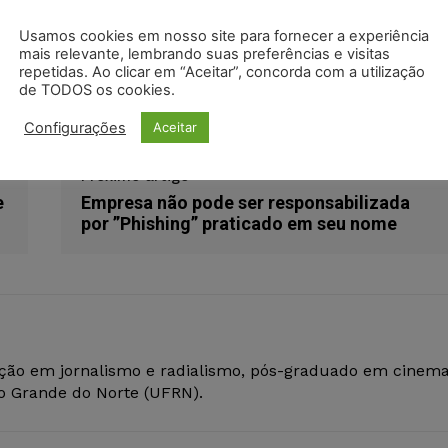
odon
LinkedIn
Usamos cookies em nosso site para fornecer a experiência
mais relevante, lembrando suas preferências e visitas
repetidas. Ao clicar em “Aceitar”, concorda com a utilização
de TODOS os cookies.
Configurações
Aceitar
Próximo artigo
e
Empresa não pode ser responsabilizada
por ”Phishing” praticado em seu nome
ção em jornalismo e radialismo, pós-graduado em cinem
io Grande do Norte (UFRN).