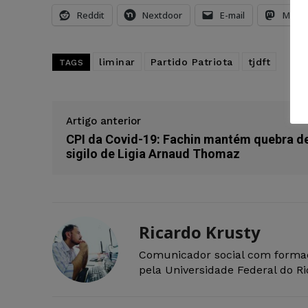
Reddit
Nextdoor
E-mail
Mast
liminar
Partido Patriota
tjdft
TAGS
Artigo anterior
CPI da Covid-19: Fachin mantém quebra d
sigilo de Ligia Arnaud Thomaz
Ricardo Krusty
Comunicador social com forma
pela Universidade Federal do R