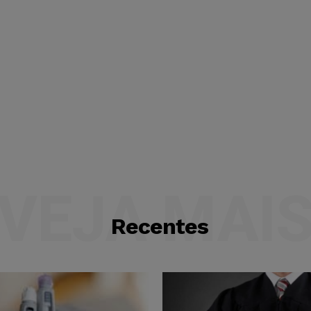
VEJA MAI
Recentes