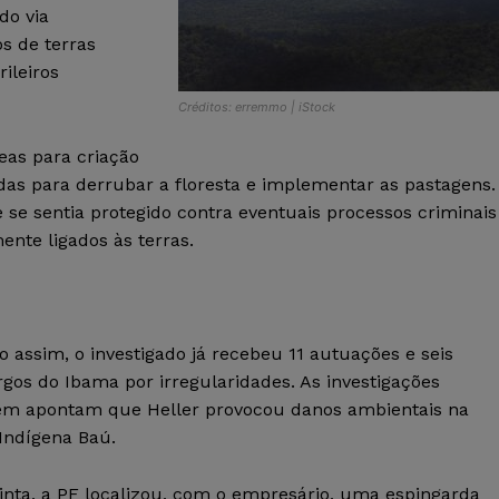
do via
os de terras
ileiros
Créditos: erremmo | iStock
reas para criação
das para derrubar a floresta e implementar as pastagens.
 se sentia protegido contra eventuais processos criminais
nte ligados às terras.
assim, o investigado já recebeu 11 autuações e seis
gos do Ibama por irregularidades. As investigações
m apontam que Heller provocou danos ambientais na
Indígena Baú.
inta, a PF localizou, com o empresário, uma espingarda