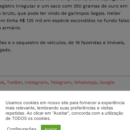
egistro irregular e um saco com 350 gramas de ouro em
 bruto, que pode ter vindo de garimpos ilegais. Heller
m tinha R$ 125 mil em espécie escondidos no fundo falso
 armário.
es e o sequestro de veículos, de 16 fazendas e imóveis,
gado.
ok
,
Twitter
,
Instagram
,
Telegram
,
WhatsApp
,
Google
Usamos cookies em nosso site para fornecer a experiência
mais relevante, lembrando suas preferências e visitas
postagens diárias do Portal Juristas.
repetidas. Ao clicar em “Aceitar”, concorda com a utilização
de TODOS os cookies.
o com os
termos de uso
e
privacidade
do Whatsapp.
Configurações
Aceitar