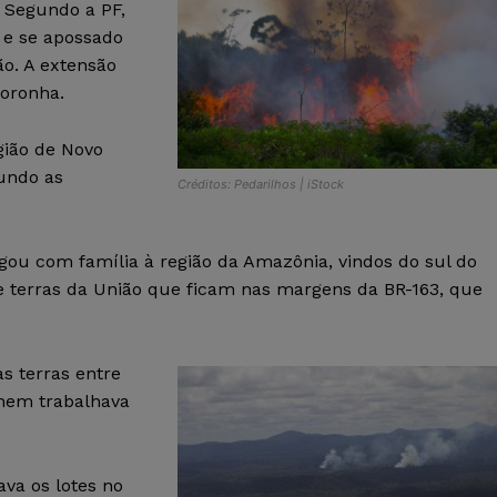
. Segundo a PF,
a e se apossado
ão. A extensão
Noronha.
gião de Novo
gundo as
Créditos: Pedarilhos | iStock
gou com família à região da Amazônia, vindos do sul do
e terras da União que ficam nas margens da BR-163, que
as terras entre
 nem trabalhava
ava os lotes no