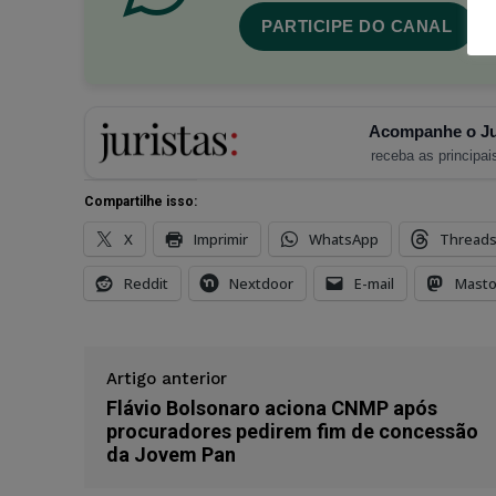
PARTICIPE DO CANAL
Acompanhe o Ju
receba as principais
Compartilhe isso:
X
Imprimir
WhatsApp
Thread
Reddit
Nextdoor
E-mail
Mast
Artigo anterior
Flávio Bolsonaro aciona CNMP após
procuradores pedirem fim de concessão
da Jovem Pan