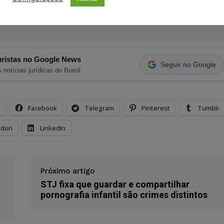
ristas no Google News
Seguir no Google
 notícias jurídicas do Brasil
s
Facebook
Telegram
Pinterest
Tumblr
odon
LinkedIn
Próximo artigo
STJ fixa que guardar e compartilhar
pornografia infantil são crimes distintos