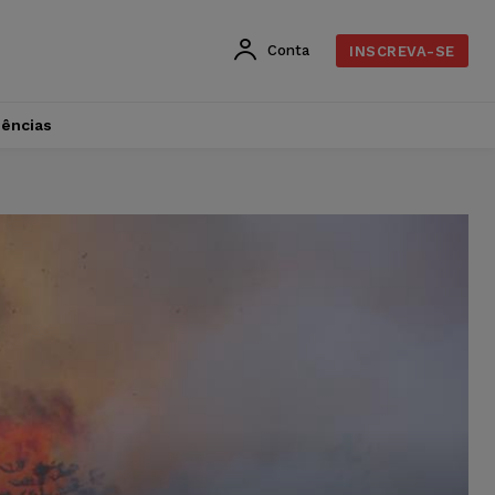
Conta
INSCREVA-SE
dências