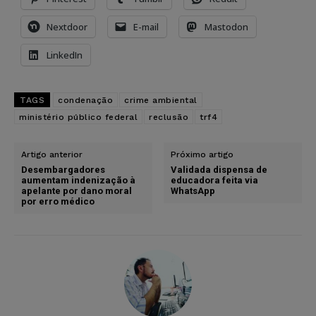
Nextdoor
E-mail
Mastodon
LinkedIn
TAGS
condenação
crime ambiental
ministério público federal
reclusão
trf4
Artigo anterior
Próximo artigo
Desembargadores
Validada dispensa de
aumentam indenização à
educadora feita via
apelante por dano moral
WhatsApp
por erro médico