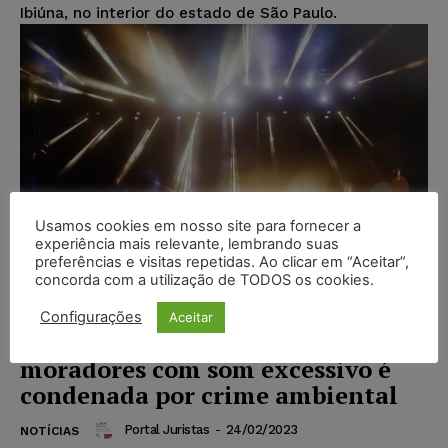
Ibiúna, no interior do estado de São Paulo.
Usamos cookies em nosso site para fornecer a
experiência mais relevante, lembrando suas
preferências e visitas repetidas. Ao clicar em “Aceitar”,
concorda com a utilização de TODOS os cookies.
Configurações
Aceitar
Casa de shows que perturbou
moradores com som excessivo é
condenada por crime ambiental
Portal Juristas
-
24/02/2023
NOTÍCIAS