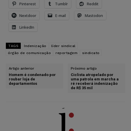
Pinterest
Tumblr
Reddit
Nextdoor
E-mail
Mastodon
LinkedIn
TAGS
Indenização
líder sindical
órgão de comunicação
reportagem
sindicato
Artigo anterior
Próximo artigo
Homem é condenado por
Ciclista atropelado por
roubar loja de
uma patrola em marcha a
departamentos
ré receberá indenização
de R$ 35 mil