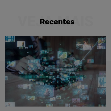
VEJA MAIS
Recentes