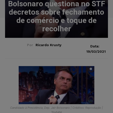
Bolsonaro questiona no STF
decretos sobre fechamento
de comércio e toque de
recolher
Por
Ricardo Krusty
Data:
19/03/2021
Candidado à Presidência, Dep. Jair Bolsonaro | Créditos: Reprodução |
Youtube