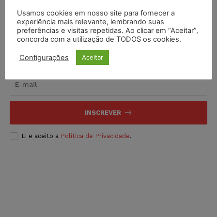
Usamos cookies em nosso site para fornecer a
experiência mais relevante, lembrando suas
preferências e visitas repetidas. Ao clicar em “Aceitar”,
concorda com a utilização de TODOS os cookies.
Inscreva-se
Configurações
Aceitar
INSCREVER
Li e aceito a
Política de Privacidade
.