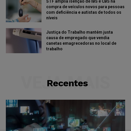
STF amplia isenção de IBS e CBS na
compra de veículos novos para pessoas
com deficiência e autistas de todos os
níveis
Justiça do Trabalho mantém justa
causa de empregado que vendia
canetas emagrecedoras no local de
trabalho
VEJA MAIS
Recentes