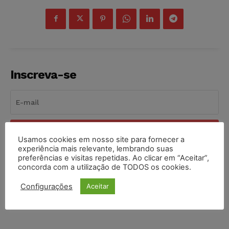
Inscreva-se
INSCREVER
Usamos cookies em nosso site para fornecer a
experiência mais relevante, lembrando suas
Li e aceito a
Política de Privacidade
.
preferências e visitas repetidas. Ao clicar em “Aceitar”,
concorda com a utilização de TODOS os cookies.
Configurações
Aceitar