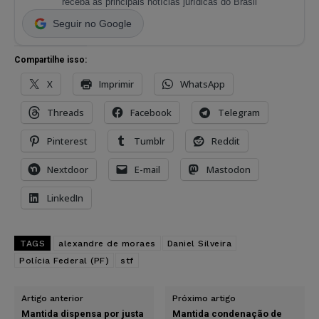
receba as principais notícias jurídicas do Brasil
Seguir no Google
Compartilhe isso:
X
Imprimir
WhatsApp
Threads
Facebook
Telegram
Pinterest
Tumblr
Reddit
Nextdoor
E-mail
Mastodon
LinkedIn
TAGS
alexandre de moraes
Daniel Silveira
Polícia Federal (PF)
stf
Artigo anterior
Próximo artigo
Mantida dispensa por justa
Mantida condenação de