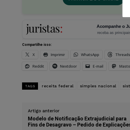
Acompanhe o Ju
receba as principais
Compartilhe isso:
X
Imprimir
WhatsApp
Thread
Reddit
Nextdoor
E-mail
Mast
receita federal
simples nacional
sis
TAGS
Artigo anterior
Modelo de Notificação Extrajudicial para
Fins de Desagravo – Pedido de Explicaçõe