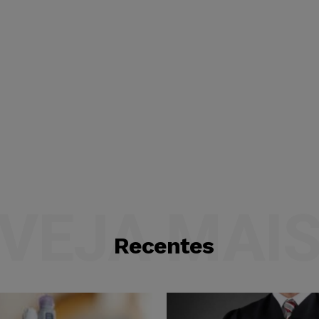
VEJA MAI
Recentes