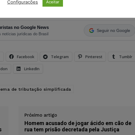
Configurações
Aceitar
ristas no Google News
Seguir no Google
 notícias jurídicas do Brasil
s
Facebook
Telegram
Pinterest
Tumblr
odon
LinkedIn
tema de tributação simplificada
Próximo artigo
Homem acusado de jogar ácido em cão de
s
rua tem prisão decretada pela Justiça