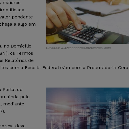
s maiores
implificada,
 valor pendente
 chega a algo em
s, no Domicílio
Créditos: wutzkohphoto/Shutterstock.com
-SN), os Termos
s Relatórios de
tos com a Receita Federal e/ou com a Procuradoria-Gera
 Portal do
ou ainda pelo
l, mediante
R).
empresa deve