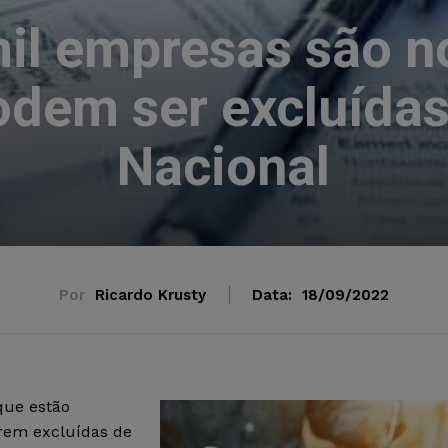
il empresas são no
odem ser excluída
Nacional
Por
Ricardo Krusty
Data:
18/09/2022
que estão
erem excluídas de