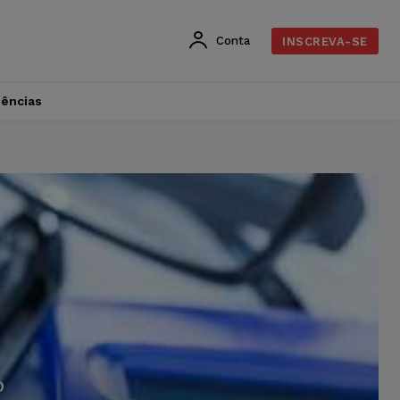
Conta
INSCREVA-SE
dências
O