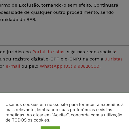
Termo de Exclusão, tornando-o sem efeito. Continuará,
ecessidade de qualquer outro procedimento, sendo
unidade da RFB.
do jurídico no
Portal Juristas
, siga nas redes sociais
:
a seu registro digital e-CPF e e-CNPJ na com a
Juristas
por
e-mail
ou pelo
WhatsApp (83) 9 93826000
.
postagens diárias do Portal Juristas.
Usamos cookies em nosso site para fornecer a experiência
mais relevante, lembrando suas preferências e visitas
o com os
termos de uso
e
privacidade
do Whatsapp.
repetidas. Ao clicar em “Aceitar”, concorda com a utilização
de TODOS os cookies.