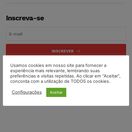
Inscreva-se
INSCREVER
Usamos cookies em nosso site para fornecer a
Li e aceito a
Política de Privacidade
.
experiência mais relevante, lembrando suas
preferências e visitas repetidas. Ao clicar em “Aceitar”,
concorda com a utilização de TODOS os cookies.
Configurações
Aceitar