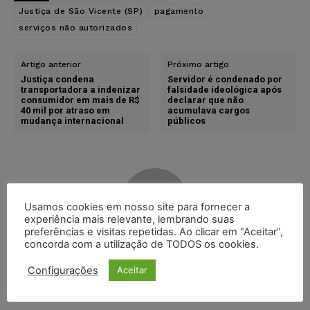
Justiça de São Vicente (SP)
pagamento
serviços não autorizados
Artigo anterior
Próximo artigo
Justiça condena
Servidor é condenado por
transportadora a indenizar
falsidade ideológica após
consumidor em mais de R$
declarar que não
40 mil por atraso em
acumulava cargos
mudança internacional
públicos
Usamos cookies em nosso site para fornecer a
experiência mais relevante, lembrando suas
preferências e visitas repetidas. Ao clicar em “Aceitar”,
concorda com a utilização de TODOS os cookies.
Karina Silvério
Configurações
Aceitar