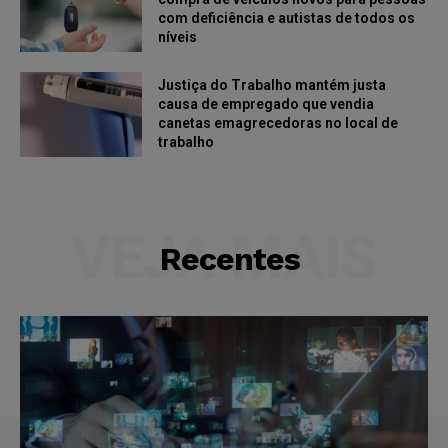
com deficiência e autistas de todos os
níveis
Justiça do Trabalho mantém justa
causa de empregado que vendia
canetas emagrecedoras no local de
trabalho
VEJA MAIS
Recentes