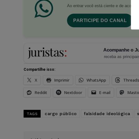
Ao entrar você está ciente e de acord
PARTICIPE DO CANAL
Acompanhe o Ju
receba as principais
Compartilhe isso:
X
Imprimir
WhatsApp
Thread
Reddit
Nextdoor
E-mail
Mast
cargo público
falsidade ideológica
TAGS