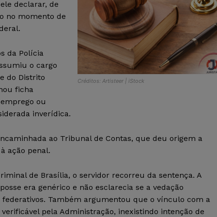
ele declarar, de
ico no momento de
deral.
s da Polícia
assumiu o cargo
 do Distrito
Créditos: Artisteer | iStock
nou ficha
, emprego ou
iderada inverídica.
 encaminhada ao Tribunal de Contas, que deu origem a
 à ação penal.
iminal de Brasília, o servidor recorreu da sentença. A
posse era genérico e não esclarecia se a vedação
es federativos. Também argumentou que o vínculo com a
 verificável pela Administração, inexistindo intenção de