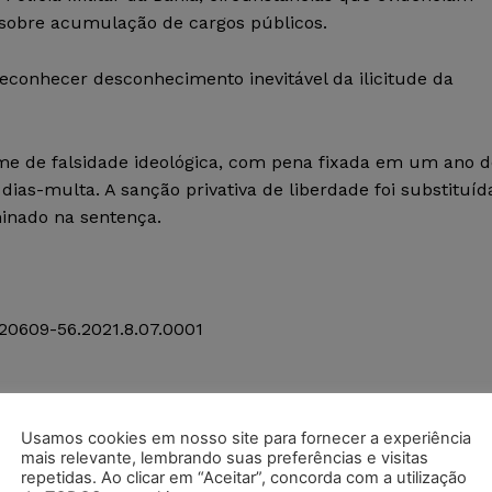
 sobre acumulação de cargos públicos.
econhecer desconhecimento inevitável da ilicitude da
ime de falsidade ideológica, com pena fixada em um ano d
dias-multa. A sanção privativa de liberdade foi substituíd
minado na sentença.
20609-56.2021.8.07.0001
Usamos cookies em nosso site para fornecer a experiência
mais relevante, lembrando suas preferências e visitas
postagens diárias do Portal Juristas.
repetidas. Ao clicar em “Aceitar”, concorda com a utilização