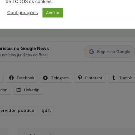
de TODOS os cookies.
o com os
termos de uso
e
privacidade
do Whatsapp.
Configurações
Aceitar
ristas no Google News
Seguir no Google
 notícias jurídicas do Brasil
s
Facebook
Telegram
Pinterest
Tumblr
odon
LinkedIn
servidor público
tjdft