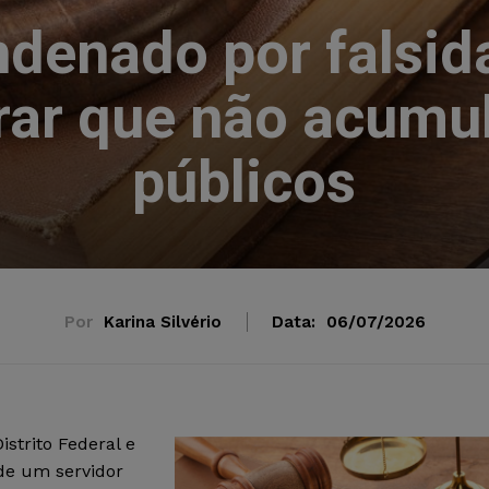
ndenado por falsid
rar que não acumu
públicos
Por
Karina Silvério
Data:
06/07/2026
strito Federal e
de um servidor