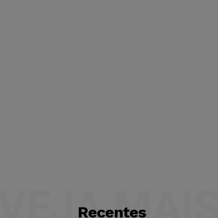
VEJA MAI
Recentes