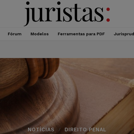
Fórum
Modelos
Ferramentas para PDF
Jurispru
NOTÍCIAS
DIREITO PENAL