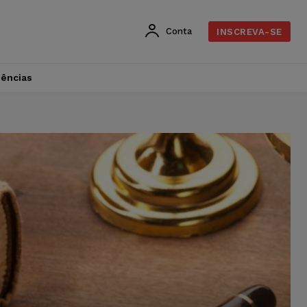
Conta
INSCREVA-SE
dências