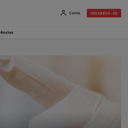
Conta
INSCREVA-SE
dências