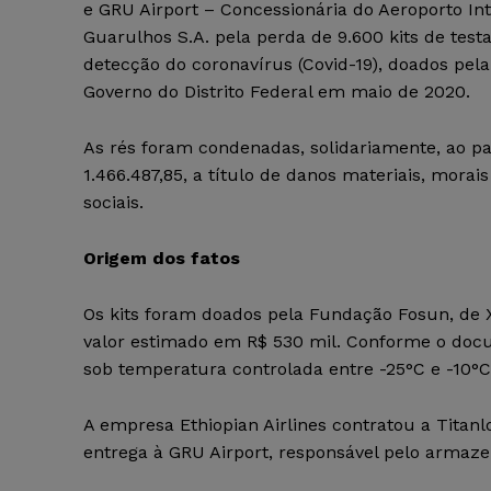
e GRU Airport – Concessionária do Aeroporto In
Guarulhos S.A. pela perda de 9.600 kits de tes
detecção do coronavírus (Covid-19), doados pela
Governo do Distrito Federal em maio de 2020.
As rés foram condenadas, solidariamente, ao 
1.466.487,85, a título de danos materiais, morais
sociais.
Origem dos fatos
Os kits foram doados pela Fundação Fosun, de X
valor estimado em R$ 530 mil. Conforme o docu
sob temperatura controlada entre -25°C e -10°C
A empresa Ethiopian Airlines contratou a Titanlo
entrega à GRU Airport, responsável pelo armaz