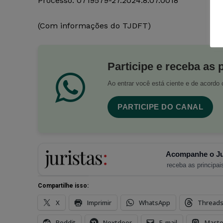
Processo: 0719579-27.2024.8.07.0018
(Com informações do TJDFT)
Participe e receba as 
Ao entrar você está ciente e de acord
PARTICIPE DO CANAL
Acompanhe o Ju
receba as principais
Compartilhe isso:
X
Imprimir
WhatsApp
Thread
Reddit
Nextdoor
E-mail
Mast