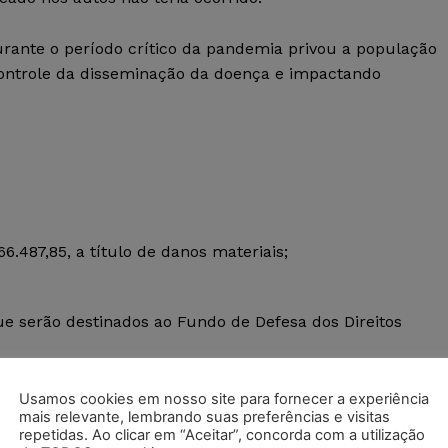
durante o período crítico da pandemia privou a população
controle da disseminação da doença e impactando
66.487,85, a título de danos materiais;
que serão destinados ao Fundo de Defesa dos Direitos
Usamos cookies em nosso site para fornecer a experiência
mais relevante, lembrando suas preferências e visitas
repetidas. Ao clicar em “Aceitar”, concorda com a utilização