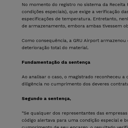
No momento do registro no sistema da Receita Fe
condições especiais), que exige a verificação d
especificações de temperatura. Entretanto, n
de armazenamento, embora ambas tivessem obri
Como consequência, a GRU Airport armazenou o
deterioração total do material.
Fundamentação da sentença
Ao analisar o caso, o magistrado reconheceu a 
diligência no cumprimento dos deveres contratu
Segundo a sentença,
“Se qualquer dos representantes das empresas 
código alertava para uma condição especial e b
cumprimento de seu encargo, o resultado verific