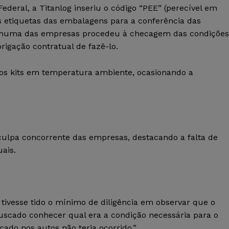
deral, a Titanlog inseriu o código “PEE” (perecível em
as etiquetas das embalagens para a conferência das
enhuma das empresas procedeu à checagem das condições
gação contratual de fazê-lo.
s kits em temperatura ambiente, ocasionando a
culpa concorrente das empresas, destacando a falta de
ais.
tivesse tido o mínimo de diligência em observar que o
uscado conhecer qual era a condição necessária para o
ado nos autos não teria ocorrido.”