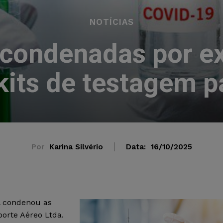
NOTÍCIAS
condenadas por ex
kits de testagem 
Por
Karina Silvério
Data:
16/10/2025
al condenou as
porte Aéreo Ltda.