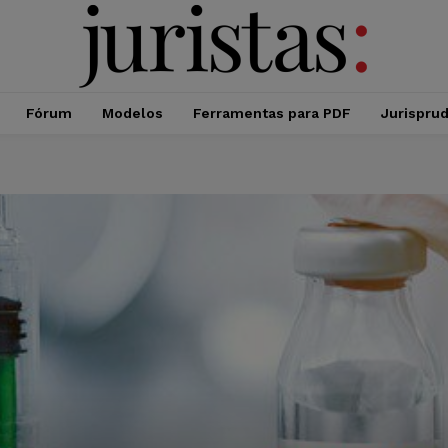
Fórum
Modelos
Ferramentas para PDF
Jurispru