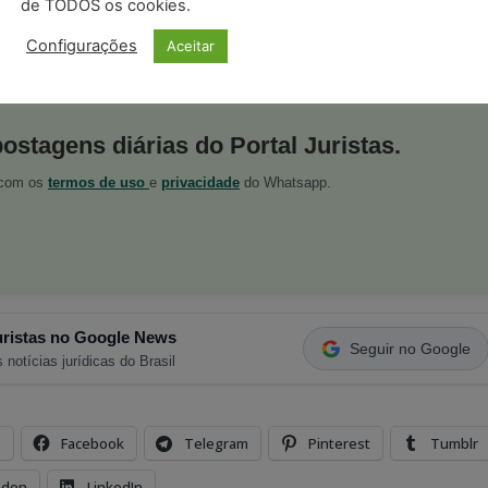
de TODOS os cookies.
Configurações
Aceitar
postagens diárias do Portal Juristas.
o com os
termos de uso
e
privacidade
do Whatsapp.
ristas no Google News
Seguir no Google
 notícias jurídicas do Brasil
s
Facebook
Telegram
Pinterest
Tumblr
odon
LinkedIn