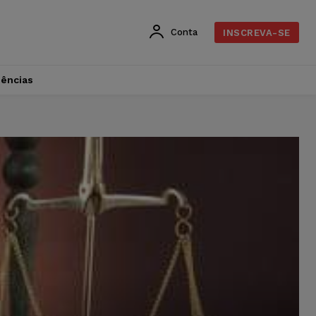
Conta
INSCREVA-SE
dências