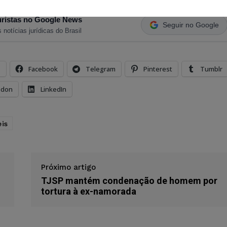
ristas no Google News
Seguir no Google
 notícias jurídicas do Brasil
s
Facebook
Telegram
Pinterest
Tumblr
odon
LinkedIn
eis
Próximo artigo
TJSP mantém condenação de homem por
tortura à ex-namorada