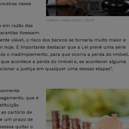
anceiras nesse
Créditos: Andrey Popov | iStock
is em razão das
garantias tivessem
ente viável, o risco dos bancos se tornaria muito maior e
m hoje. É importante destacar que a Lei prevê uma série
ós o inadimplemento, para que ocorra a perda do Imóvel.
é que acontece a perda do Imóvel e, se acontecer alguma
acionar a justiça em qualquer uma dessas etapas”,
l somente
 pagamento, que é
stituição
 ao cartório de
he um prazo de
 pessoa quitar o