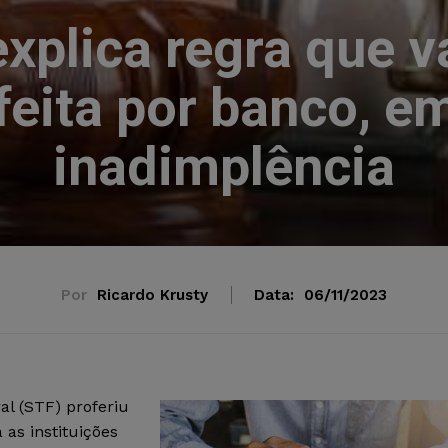
explica regra que va
feita por banco, e
inadimplência
Por
Ricardo Krusty
Data:
06/11/2023
al (STF) proferiu
as instituições