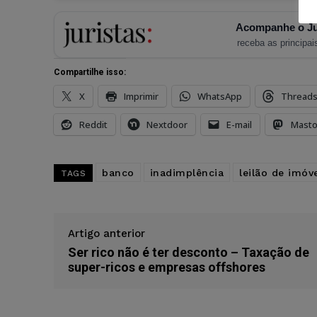
Acompanhe o Ju
receba as principais
Compartilhe isso:
X
Imprimir
WhatsApp
Thread
Reddit
Nextdoor
E-mail
Mast
banco
inadimplência
leilão de imóv
TAGS
Artigo anterior
Ser rico não é ter desconto – Taxação de
super-ricos e empresas offshores