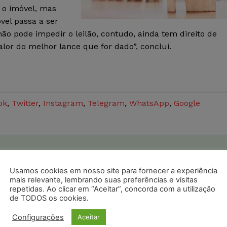
m o imóvel, mas
vel passa a ser
 não pode impedir o leilão, contudo, ainda tem direito de
or do melhor lance que for dado”, conclui.
ok
,
Twitter
,
Instagram
,
Telegram
,
WhatsApp
,
Google
postagens diárias do Portal Juristas.
Usamos cookies em nosso site para fornecer a experiência
o com os
termos de uso
e
privacidade
do Whatsapp.
mais relevante, lembrando suas preferências e visitas
repetidas. Ao clicar em “Aceitar”, concorda com a utilização
de TODOS os cookies.
Configurações
Aceitar