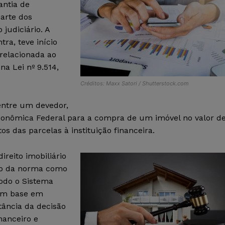
antia de
arte dos
judiciário. A
tra, teve início
 relacionada ao
na Lei nº 9.514,
Créditos: Maxx Satori / Shutterstock.com
entre um devedor,
conômica Federal para a compra de um imóvel no valor d
 das parcelas à instituição financeira.
ireito imobiliário
ção da norma como
todo o Sistema
com base em
tância da decisão
nanceiro e