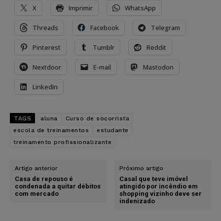
X
Imprimir
WhatsApp
Threads
Facebook
Telegram
Pinterest
Tumblr
Reddit
Nextdoor
E-mail
Mastodon
LinkedIn
TAGS
aluna
Curso de socorrista
escola de treinamentos
estudante
treinamento profissionalizante
Artigo anterior
Próximo artigo
Casa de repouso é
Casal que teve imóvel
condenada a quitar débitos
atingido por incêndio em
com mercado
shopping vizinho deve ser
indenizado