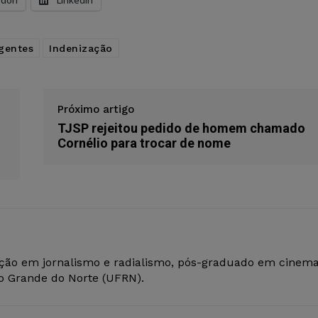
odon
LinkedIn
igentes
Indenização
Próximo artigo
TJSP rejeitou pedido de homem chamado
Cornélio para trocar de nome
ção em jornalismo e radialismo, pós-graduado em cinem
io Grande do Norte (UFRN).