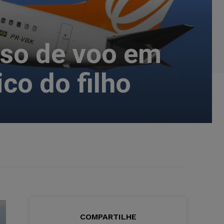
aso de voo em
co do filho
COMPARTILHE