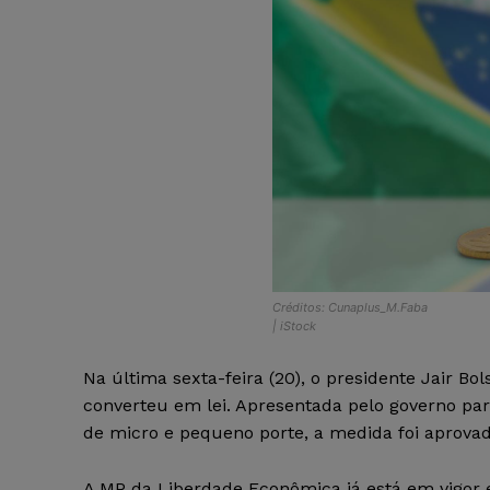
Créditos: Cunaplus_M.Faba
| iStock
Na última sexta-feira (20), o presidente Jair 
converteu em lei. Apresentada pelo governo par
de micro e pequeno porte, a medida foi aprovad
A MP da Liberdade Econômica já está em vigor e