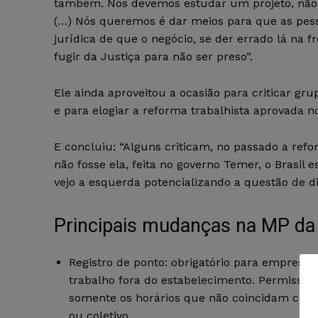
também. Nós devemos estudar um projeto, não
(…) Nós queremos é dar meios para que as pes
jurídica de que o negócio, se der errado lá na f
fugir da Justiça para não ser preso”.
Ele ainda aproveitou a ocasião para criticar g
e para elogiar a reforma trabalhista aprovada 
E concluiu: “Alguns criticam, no passado a ref
não fosse ela, feita no governo Temer, o Brasil e
vejo a esquerda potencializando a questão de dir
Principais mudanças na MP da
Registro de ponto: obrigatório para empresas
trabalho fora do estabelecimento. Permissão 
somente os horários que não coincidam com o
ou coletivo.