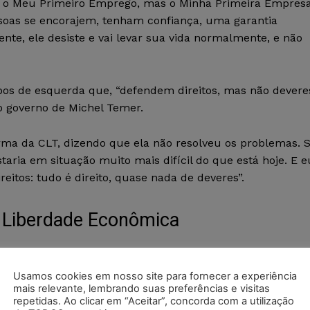
 o Meu Primeiro Emprego, mas o Minha Primeira Empresa
soas se encorajem, tenham confiança, uma garantia
rente, ele desiste e vai levar sua vida normalmente, e não
rupos de esquerda que, “defendem direitos, mas não devere
no governo de Michel Temer.
orma da CLT, dizendo que ela não resolveu os problemas. 
staria em situação muito mais difícil do que está hoje. E e
eitos: tudo é direito, quase nada de deveres”.
 Liberdade Econômica
 com mais de 20 funcionários. Necessidade de registro de
de registro de ponto por exceção (trabalhador anota
Usamos cookies em nosso site para fornecer a experiência
mais relevante, lembrando suas preferências e visitas
s regulares) se autorizada por meio de acordo individua
repetidas. Ao clicar em “Aceitar”, concorda com a utilização