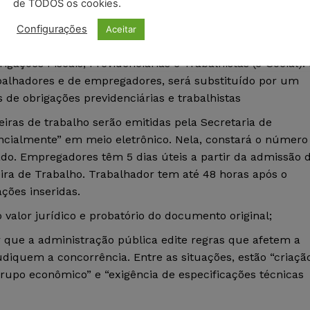
de TODOS os cookies.
não exigirão mais alvará de funcionamento. Elas serão
Configurações
Aceitar
municipais.
gações Fiscais, Previdenciárias e Trabalhistas (e-Social): 
rabalhadores e de empregadores, será substituído por um
 de obrigações previdenciárias e trabalhistas
teiras de trabalho serão emitidas pela Secretaria de
ncialmente” em meio eletrônico. Nela, constará o número
do. Empregadores têm 5 dias úteis a partir da admissão 
eira de Trabalho. Trabalhador tem até 48 horas após o
ções inseridas.
valor jurídico e probatório do documento original;
r que a administração pública edite regras que afetem a
diquem a concorrência. Entre as situações, estão “criaçã
upo econômico” e “exigência de especificações técnicas