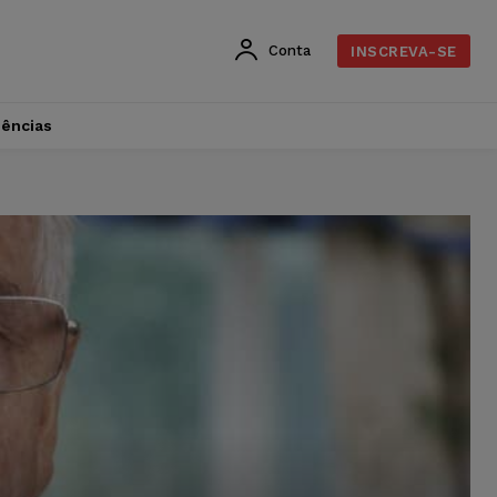
Conta
INSCREVA-SE
dências