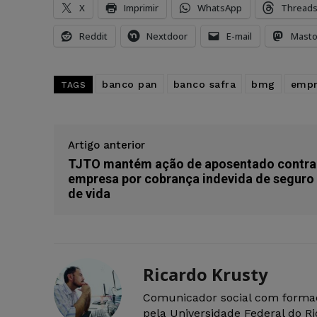
X
Imprimir
WhatsApp
Thread
Reddit
Nextdoor
E-mail
Mast
banco pan
banco safra
bmg
empr
TAGS
Artigo anterior
TJTO mantém ação de aposentado contra
empresa por cobrança indevida de seguro
de vida
Ricardo Krusty
Comunicador social com forma
pela Universidade Federal do R