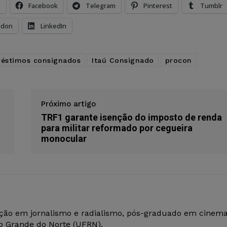
s
Facebook
Telegram
Pinterest
Tumblr
odon
LinkedIn
éstimos consignados
Itaú Consignado
procon
Próximo artigo
TRF1 garante isenção do imposto de renda
para militar reformado por cegueira
monocular
ção em jornalismo e radialismo, pós-graduado em cinem
io Grande do Norte (UFRN).