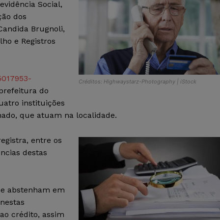
vidência Social,
ção dos
 Candida Brugnoli,
lho e Registros
5017953-
Créditos: Highwaystarz-Photography | iStock
prefeitura do
atro instituições
nado, que atuam na localidade.
gistra, entre os
ncias destas
 se abstenham em
 nestas
ao crédito, assim