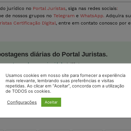
do jurídico no
Portal Juristas
, siga nas redes sociais
:
ipe de nossos grupos no
Telegram
e
WhatsApp.
Adquira s
ristas Certificação Digital
, entre em contato conosco por e
postagens diárias do Portal Juristas.
o com os
termos de uso
e
privacidade
do Whatsapp.
Usamos cookies em nosso site para fornecer a experiência
mais relevante, lembrando suas preferências e visitas
repetidas. Ao clicar em “Aceitar”, concorda com a utilização
de TODOS os cookies.
Configurações
Aceitar
ristas no Google News
Seguir no Google
 notícias jurídicas do Brasil