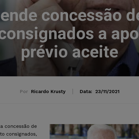
pende concessão de
consignados a ap
prévio aceite
Por
Ricardo Krusty
Data:
23/11/2021
da concessão de
to consignados,