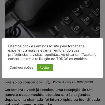
Usamos cookies em nosso site para fornecer a
experiência mais relevante, lembrando suas
preferências e visitas repetidas. Ao clicar em “Aceitar”,
concorda com a utilização de TODOS os cookies.
Telemarketing abusivo: como o
TJRJ tem contribuído para
Configurações
Aceitar
combater essa prática
Portal Juristas
-
31/05/2023
DIREITO DO CONSUMIDOR
Certamente você já recebeu uma recepção de um
número desconhecido, atendeu e, três segundos
depois, uma chamada foi interrompida ou identificada
automaticamente, sem dar...