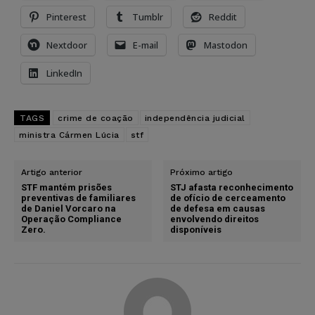
Pinterest
Tumblr
Reddit
Nextdoor
E-mail
Mastodon
LinkedIn
TAGS
crime de coação
independência judicial
ministra Cármen Lúcia
stf
Artigo anterior
Próximo artigo
STF mantém prisões
STJ afasta reconhecimento
preventivas de familiares
de ofício de cerceamento
de Daniel Vorcaro na
de defesa em causas
Operação Compliance
envolvendo direitos
Zero.
disponíveis