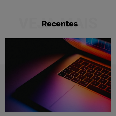
VEJA MAIS
Recentes