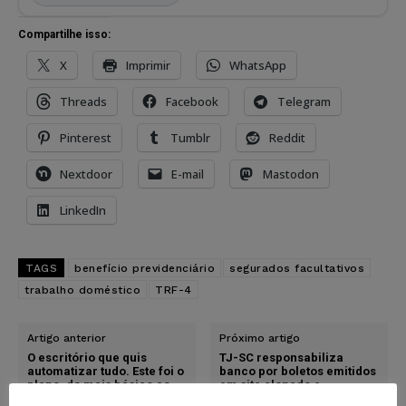
Compartilhe isso:
X
Imprimir
WhatsApp
Threads
Facebook
Telegram
Pinterest
Tumblr
Reddit
Nextdoor
E-mail
Mastodon
LinkedIn
TAGS
benefício previdenciário
segurados facultativos
trabalho doméstico
TRF-4
Artigo anterior
Próximo artigo
O escritório que quis
TJ-SC responsabiliza
automatizar tudo. Este foi o
banco por boletos emitidos
plano, do mais básico ao
em site clonado e
mais avançado.
reconhece validade de