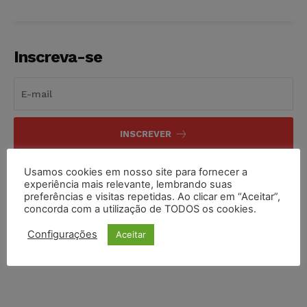
Inscreva-se
INSCREVER
Li e aceito a
Política de Privacidade
.
Usamos cookies em nosso site para fornecer a
experiência mais relevante, lembrando suas
preferências e visitas repetidas. Ao clicar em “Aceitar”,
concorda com a utilização de TODOS os cookies.
Configurações
Aceitar