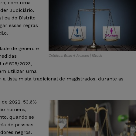
nero, com uma
der Judiciário.
iça do Distrito
lgar essas regras
ção.
dade de gênero e
medidas
Créditos: Brian A Jackson | iStock
 nº 525/2023,
em utilizar uma
 a lista mista tradicional de magistrados, durante as
 de 2022, 53,6%
são homens,
nto, quando se
cia de pessoas
dores negros.