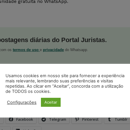
nidade gratuita no WhatsApp.
postagens diárias do Portal Juristas.
o com os
termos de uso
e
privacidade
do Whatsapp.
Usamos cookies em nosso site para fornecer a experiência
mais relevante, lembrando suas preferências e visitas
repetidas. Ao clicar em “Aceitar”, concorda com a utilização
ristas no Google News
de TODOS os cookies.
Seguir no Google
 notícias jurídicas do Brasil
Configurações
Aceitar
s
Facebook
Telegram
Pinterest
Tumblr