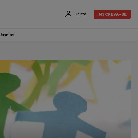
Conta
INSCREVA-SE
dências