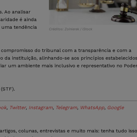
. Ao analisar
aridade é ainda
o uma tendência
Créditos: Zolnierek / iStock
o compromisso do tribunal com a transparência e com a
 da instituição, alinhando-se aos princípios estabelecido
iar um ambiente mais inclusivo e representativo no Pode
(STF).
ook
,
Twitter
,
Instagram
,
Telegram
,
WhatsApp
,
Google
rtigos, colunas, entrevistas e muito mais: tenha tudo iss