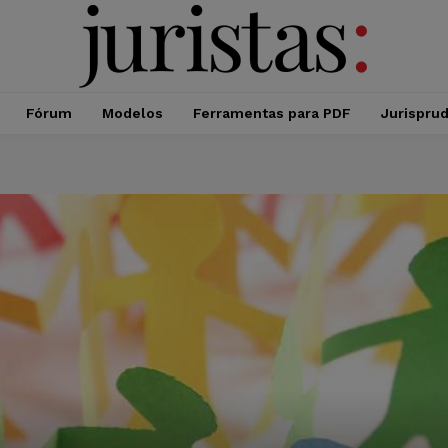
Fórum
Modelos
Ferramentas para PDF
Jurispru