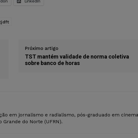
odon
LinkedIn
tjdft
Próximo artigo
TST mantém validade de norma coletiva
sobre banco de horas
ção em jornalismo e radialismo, pós-graduado em cinem
io Grande do Norte (UFRN).