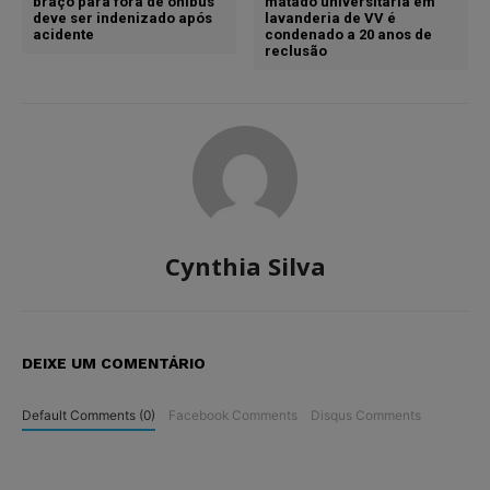
braço para fora de ônibus
matado universitária em
deve ser indenizado após
lavanderia de VV é
acidente
condenado a 20 anos de
reclusão
Cynthia Silva
DEIXE UM COMENTÁRIO
Default Comments (0)
Facebook Comments
Disqus Comments