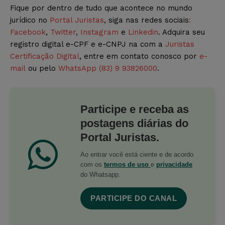
Fique por dentro de tudo que acontece no mundo
jurídico no
Portal Juristas
, siga nas redes sociais
:
Facebook
,
Twitter
,
Instagram
e
Linkedin
. Adquira seu
registro digital e-CPF e e-CNPJ na com a
Juristas
Certificação Digital
, entre em contato conosco por
e-
mail
ou pelo
WhatsApp (83) 9 93826000
.
Participe e receba as
postagens diárias do
Portal Juristas.
Ao entrar você está ciente e de acordo
com os
termos de uso
e
privacidade
do Whatsapp.
PARTICIPE DO CANAL