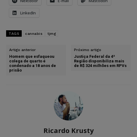
Nextdoor
E-mail
Mastodon
LinkedIn
TAGS
cannabis
tjmg
Artigo anterior
Próximo artigo
Homem que esfaqueou
Justiça Federal da 4ª
colega de quarto é
Região disponibiliza mais
condenado a 18 anos de
de R$ 324 milhões em RPVs
prisão
Ricardo Krusty