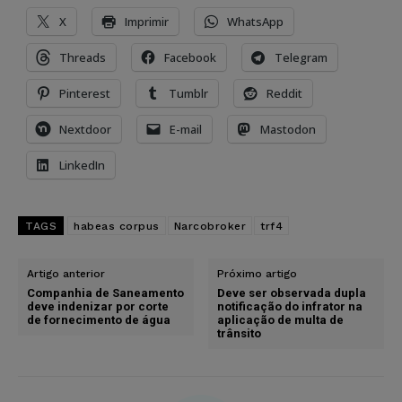
X
Imprimir
WhatsApp
Threads
Facebook
Telegram
Pinterest
Tumblr
Reddit
Nextdoor
E-mail
Mastodon
LinkedIn
TAGS
habeas corpus
Narcobroker
trf4
Artigo anterior
Próximo artigo
Companhia de Saneamento
Deve ser observada dupla
deve indenizar por corte
notificação do infrator na
de fornecimento de água
aplicação de multa de
trânsito