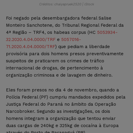
Créditos: chaiyapruek2520 | iStock
Foi negado pela desembargadora federal Salise
Monteiro Sanchotene, do Tribunal Regional Federal da
4ª Região – TRF4, os habeas corpus (HC
5053934-
32.2020.4.04.0000/TRF
e
5057016-
71.2020.4.04.0000/TRF
) que pediam a liberdade
provisória para dois homens presos preventivamente
suspeitos de praticarem os crimes de tráfico
internacional de drogas, de pertencimento à
organização criminosa e de lavagem de dinheiro.
Eles foram presos no dia 4 de novembro, quando a
Polícia Federal (PF) cumpriu mandados expedidos pela
Justiça Federal do Paraná no âmbito da Operação
Narcobroker. Segundo as investigações, os dois
homens integram a organização que tentou enviar
duas cargas de 240kg e 325kg de cocaína à Europa
através do Porto de Paranaguá (PR).