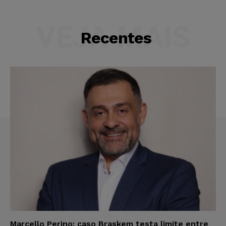
VEJA MAIS
Recentes
Marcello Perino: caso Braskem testa limite entre