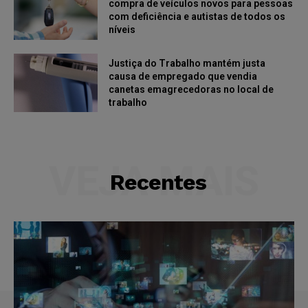
compra de veículos novos para pessoas
com deficiência e autistas de todos os
níveis
Justiça do Trabalho mantém justa
causa de empregado que vendia
canetas emagrecedoras no local de
trabalho
VEJA MAIS
Recentes