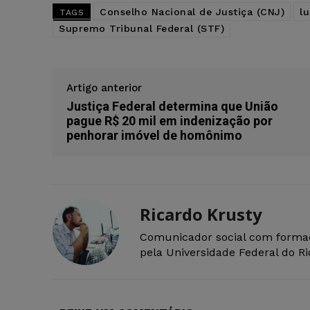
Conselho Nacional de Justiça (CNJ)
lu
TAGS
Supremo Tribunal Federal (STF)
Artigo anterior
Justiça Federal determina que União
pague R$ 20 mil em indenização por
penhorar imóvel de homônimo
Ricardo Krusty
Comunicador social com forma
pela Universidade Federal do R