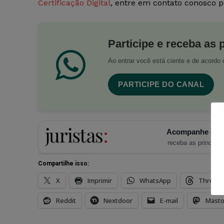
Certificação Digital
, entre em contato conosco 
Participe e receba as 
Ao entrar você está ciente e de acord
PARTICIPE DO CANAL
Acompanhe o Ju
receba as principais
Compartilhe isso:
X
Imprimir
WhatsApp
Thread
Reddit
Nextdoor
E-mail
Mast