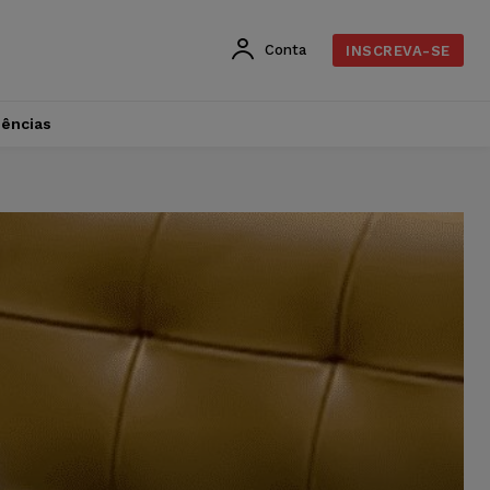
Conta
INSCREVA-SE
dências