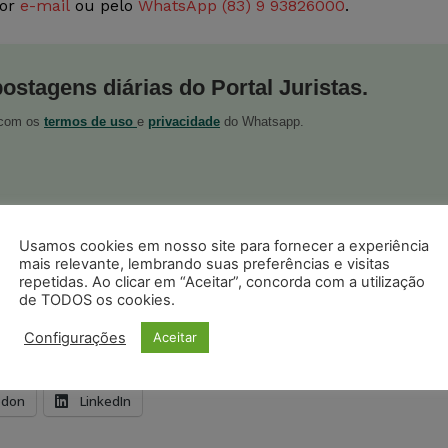
por
e-mail
ou pelo
WhatsApp (83) 9 93826000
.
postagens diárias do Portal Juristas.
o com os
termos de uso
e
privacidade
do Whatsapp.
Usamos cookies em nosso site para fornecer a experiência
mais relevante, lembrando suas preferências e visitas
ristas no Google News
Seguir no Google
repetidas. Ao clicar em “Aceitar”, concorda com a utilização
 notícias jurídicas do Brasil
de TODOS os cookies.
Configurações
Aceitar
s
Facebook
Telegram
Pinterest
Tumblr
odon
LinkedIn