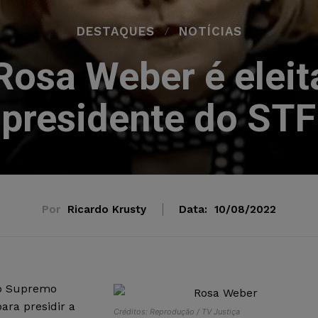
DESTAQUES
NOTÍCIAS
Rosa Weber é elei
presidente do STF
Por
Ricardo Krusty
Data:
10/08/2022
 do Supremo
para presidir a
Créditos: Reprodução / TV Justiça