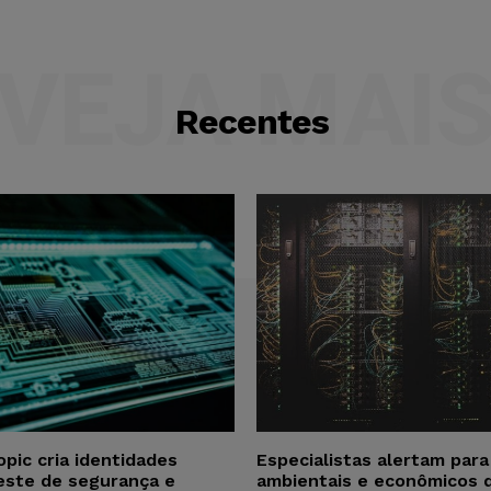
VEJA MAI
Recentes
opic cria identidades
Especialistas alertam par
este de segurança e
ambientais e econômicos 