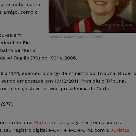
sorte de ter como
e amigo, como o
uou-se em
Créditos: Reprodução / TV Justiça
ederal do Rio
balho de 1981 a
da 4ª Região (RS) de 1991 a 2006.
6 a 2011, exerceu o cargo de ministra do Tribunal Superi
, sendo empossada em 19/12/2011. Presidiu o Tribunal
imo biênio, esteve na vice-presidência da Corte.
(STF).
do jurídico no
Portal Juristas
, siga nas redes sociais
:
a seu registro digital e-CPF e e-CNPJ na com a
Juristas