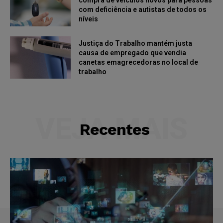
com deficiência e autistas de todos os
níveis
Justiça do Trabalho mantém justa
causa de empregado que vendia
canetas emagrecedoras no local de
trabalho
VEJA MAIS
Recentes