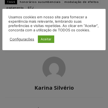
TAGS
honorários sucumbenciais
modulação de efeitos
pagamento
STJ
Usamos cookies em nosso site para fornecer a
Artigo anterior
Próximo artigo
experiência mais relevante, lembrando suas
preferências e visitas repetidas. Ao clicar em “Aceitar”,
TJDFT reconhece
Contratos de locação
responsabilidade objetiva
demandam revisão
concorda com a utilização de TODOS os cookies.
de creche e fixa
imediata diante das
indenização por lesões
mudanças civis e
Configurações
Aceitar
sofridas por bebê
tributárias a partir de 2026
Karina Silvério