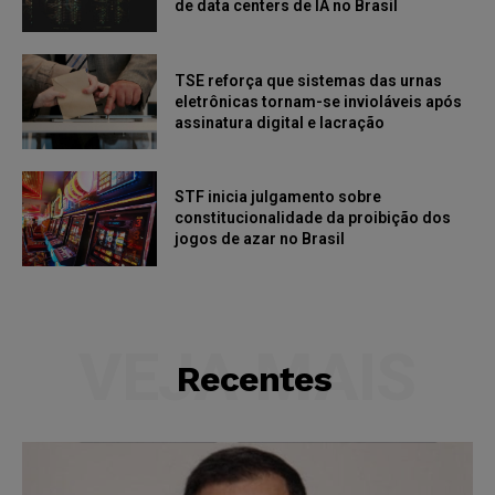
de data centers de IA no Brasil
TSE reforça que sistemas das urnas
eletrônicas tornam-se invioláveis após
assinatura digital e lacração
STF inicia julgamento sobre
constitucionalidade da proibição dos
jogos de azar no Brasil
VEJA MAIS
Recentes