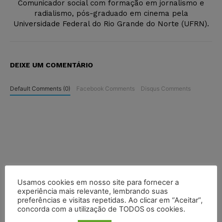
Comunicador social com formação em jornalismo e
radialismo, pós-graduado em cinema pela
Universidade Federal do Rio Grande do Norte (UFRN).
DEIXE UM COMENTÁRIO
Default Comments (0)
Facebook Comments
Disqus Comments
Usamos cookies em nosso site para fornecer a
experiência mais relevante, lembrando suas
preferências e visitas repetidas. Ao clicar em “Aceitar”,
concorda com a utilização de TODOS os cookies.