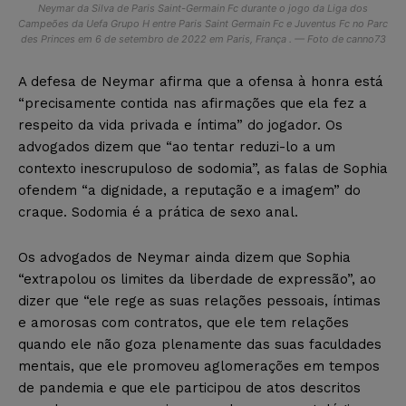
Neymar da Silva de Paris Saint-Germain Fc durante o jogo da Liga dos
Campeões da Uefa Grupo H entre Paris Saint Germain Fc e Juventus Fc no Parc
des Princes em 6 de setembro de 2022 em Paris, França . — Foto de canno73
A defesa de Neymar afirma que a ofensa à honra está
“precisamente contida nas afirmações que ela fez a
respeito da vida privada e íntima” do jogador. Os
advogados dizem que “ao tentar reduzi-lo a um
contexto inescrupuloso de sodomia”, as falas de Sophia
ofendem “a dignidade, a reputação e a imagem” do
craque. Sodomia é a prática de sexo anal.
Os advogados de Neymar ainda dizem que Sophia
“extrapolou os limites da liberdade de expressão”, ao
dizer que “ele rege as suas relações pessoais, íntimas
e amorosas com contratos, que ele tem relações
quando ele não goza plenamente das suas faculdades
mentais, que ele promoveu aglomerações em tempos
de pandemia e que ele participou de atos descritos