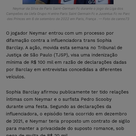
Neymar da Silva de Paris Saint-Germain Fc durante o jogo da Liga dos
Campeões da Uefa Grupo H entre Paris Saint Germain Fc e Juventus Fc no Parc
des Princes em 6 de setembro de 2022 em Paris, França . — Foto de canno73
O jogador Neymar entrou com um processo por
difamação contra a influenciadora trans Sophia
Barclay. A ação, movida esta semana no Tribunal de
Justiça de São Paulo (TJSP), visa uma indenização
mínima de R$ 100 mil em razão de declarações dadas
por Barclay em entrevistas concedidas a diferentes
veículos.
Sophia Barclay afirmou publicamente ter tido relações
íntimas com Neymar e o surfista Pedro Scooby
durante uma festa. Segundo as declarações da
influenciadora, o episódio teria ocorrido em dezembro
de 2021, e Neymar teria proposto um contrato de sigilo
para manter a privacidade do suposto romance, sob
pena de multa de R$ 20 mil.