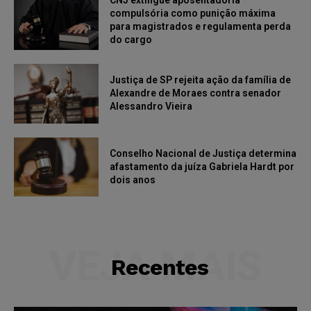
CNJ extingue aposentadoria
compulsória como punição máxima
para magistrados e regulamenta perda
do cargo
Justiça de SP rejeita ação da família de
Alexandre de Moraes contra senador
Alessandro Vieira
Conselho Nacional de Justiça determina
afastamento da juíza Gabriela Hardt por
dois anos
VEJA MAIS
Recentes