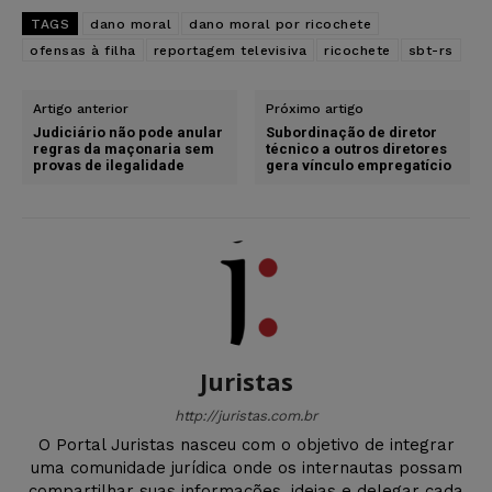
TAGS
dano moral
dano moral por ricochete
ofensas à filha
reportagem televisiva
ricochete
sbt-rs
Artigo anterior
Próximo artigo
Judiciário não pode anular
Subordinação de diretor
regras da maçonaria sem
técnico a outros diretores
provas de ilegalidade
gera vínculo empregatício
Juristas
http://juristas.com.br
O Portal Juristas nasceu com o objetivo de integrar
uma comunidade jurídica onde os internautas possam
compartilhar suas informações, ideias e delegar cada