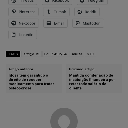
Threads
Facebook
Telegram
Pinterest
Tumblr
Reddit
Nextdoor
E-mail
Mastodon
LinkedIn
TAGS
artigo 19
Lei 7.492/86
multa
STJ
Artigo anterior
Próximo artigo
Idosa tem garantido o
Mantida condenação de
direito de receber
instituição financeira por
medicamento para tratar
reter todo salário de
osteoporose
cliente