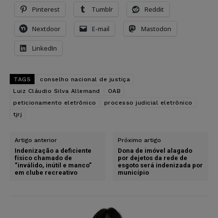
Pinterest
Tumblr
Reddit
Nextdoor
E-mail
Mastodon
LinkedIn
TAGS
conselho nacional de justiça
Luiz Cláudio Silva Allemand
OAB
peticionamento eletrônico
processo judicial eletrônico
tjrj
Artigo anterior
Próximo artigo
Indenização a deficiente
Dona de imóvel alagado
físico chamado de
por dejetos da rede de
“inválido, inútil e manco”
esgoto será indenizada por
em clube recreativo
município