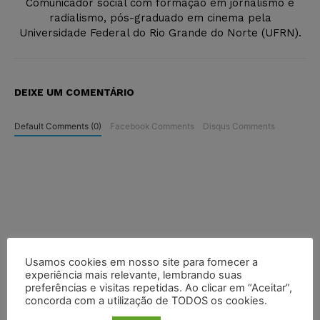
Comunicador social com formação em jornalismo e
radialismo, pós-graduado em cinema pela
Universidade Federal do Rio Grande do Norte (UFRN).
DEIXE UM COMENTÁRIO
Default Comments (0)
Facebook Comments
Disqus Comments
Usamos cookies em nosso site para fornecer a
experiência mais relevante, lembrando suas
preferências e visitas repetidas. Ao clicar em “Aceitar”,
concorda com a utilização de TODOS os cookies.