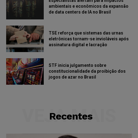
Especialistas alertam para impactos
ambientais e econômicos da expansão
de data centers de IA no Brasil
TSE reforça que sistemas das urnas
eletrônicas tornam-se invioláveis após
assinatura digital e lacração
STF inicia julgamento sobre
constitucionalidade da proibição dos
jogos de azar no Brasil
VEJA MAIS
Recentes